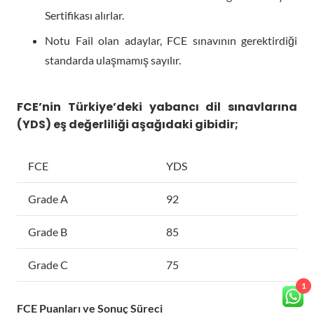
Sertifikası alırlar.
Notu Fail olan adaylar, FCE sınavının gerektirdiği
standarda ulaşmamış sayılır.
FCE’nin Türkiye’deki yabancı dil sınavlarına
(YDS) eş değerliliği aşağıdaki gibidir;
FCE
YDS
Grade A
92
Grade B
85
Grade C
75
1
FCE Puanları ve Sonuç Süreci