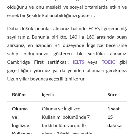
olduğunu ve onu mesleki ve sosyal ortamlarda etkin ve
esnek bir şekilde kullanabildiğinizi gösterir.
Daha düşük puanlar almanız halinde FCE’yi geçememiş
sayılırsınız. Bununla birlikte, 140 ila 160 arasında puan
alırsanız, en azından B1 düzeyinde İngilizce becerisine
sahip olduğunuzu gösteren bir sertifika alırsınız.
Cambridge First sertifikası,
IELTS
veya
TOEIC
gibi
geçerliliğini yitirmez ya da yeniden alınması gerekmez.
Uzun yıllar boyunca geçerliliğini korur.
Bölüm
İçerik
Süre
Okuma
Okuma ve İngilizce
1 saat
ve
Kullanımı bölümünde 7
15
İngilizce
farklı bölüm vardır. İlk
dakika
Kullanımı
olarak, 3 farklı kısa metini