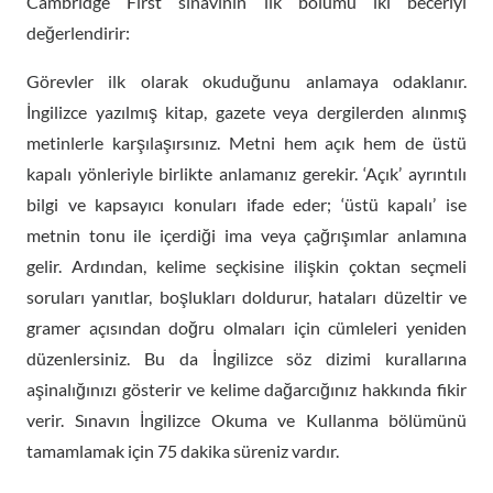
Cambridge First sınavının ilk bölümü iki beceriyi
değerlendirir:
Görevler ilk olarak okuduğunu anlamaya odaklanır.
İngilizce yazılmış kitap, gazete veya dergilerden alınmış
metinlerle karşılaşırsınız. Metni hem açık hem de üstü
kapalı yönleriyle birlikte anlamanız gerekir. ‘Açık’ ayrıntılı
bilgi ve kapsayıcı konuları ifade eder; ‘üstü kapalı’ ise
metnin tonu ile içerdiği ima veya çağrışımlar anlamına
gelir. Ardından, kelime seçkisine ilişkin çoktan seçmeli
soruları yanıtlar, boşlukları doldurur, hataları düzeltir ve
gramer açısından doğru olmaları için cümleleri yeniden
düzenlersiniz. Bu da İngilizce söz dizimi kurallarına
aşinalığınızı gösterir ve kelime dağarcığınız hakkında fikir
verir. Sınavın İngilizce Okuma ve Kullanma bölümünü
tamamlamak için 75 dakika süreniz vardır.