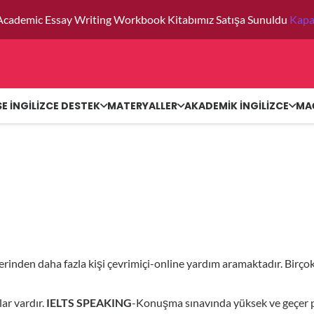
Academic Essay Writing Workbook Kitabımız Satışa Sunuldu
Kapa
SE İNGİLİZCE DESTEK
MATERYALLER
AKADEMİK İNGİLİZCE
MA
erinden daha fazla kişi çevrimiçi-online yardım aramaktadır. Birç
ar vardır.
IELTS SPEAKING
-Konuşma sınavında yüksek ve geçer pu