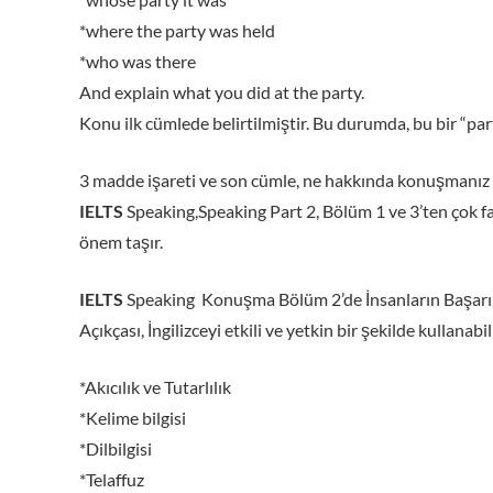
*where the party was held
*who was there
And explain what you did at the party.
Konu ilk cümlede belirtilmiştir. Bu durumda, bu bir “part
3 madde işareti ve son cümle, ne hakkında konuşmanız ge
IELTS
Speaking,Speaking Part 2, Bölüm 1 ve 3’ten çok fa
önem taşır.
IELTS
Speaking Konuşma Bölüm 2’de İnsanların Başarı
Açıkçası, İngilizceyi etkili ve yetkin bir şekilde kullan
*Akıcılık ve Tutarlılık
*Kelime bilgisi
*Dilbilgisi
*Telaffuz