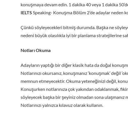
konuşmaya devam edin. 1 dakika 40 veya 1 dakika 50’den 
IELTS
Speaking- Konuşma Bölüm 2’de adaylar neden ko
Çünkü söyleyecekleri bitmiş durumda. Başka ne söyleyec
nedeni büyük olasılıkla iyi bir planlama stratejilerine sa
Notları Okuma
Adayların yaptığı bir diğer klasik hata da doğal konuşm
Notlarınızı okursanız, konuşmanız ‘konuşmak’ değil ‘okum
memnun etmeyecektir. Okuma yeteneğinizi değil, konuşma
Konuşurken notlarınıza çok yakından odaklanmak, fikirle
söyleyecek başka bir şeyiniz olmadan sona ulaşmanız 
Notlarınızı yalnızca kılavuz olarak kullanın.