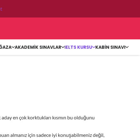
t
ĞAZA
AKADEMİK SINAVLAR
IELTS KURSU
KABIN SINAVI
ok aday en çok korktukları kısmın bu olduğunu
an almanız için sadece iyi konuşabilmeniz değil,