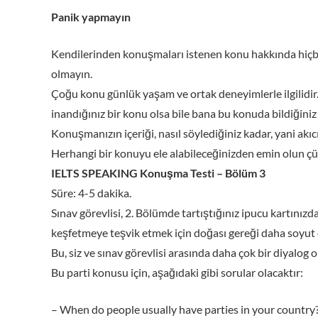
Panik yapmayın
Kendilerinden konuşmaları istenen konu hakkında hiçbir
olmayın.
Çoğu konu günlük yaşam ve ortak deneyimlerle ilgilidir.
inandığınız bir konu olsa bile bana bu konuda bildiğiniz 
Konuşmanızın içeriği, nasıl söylediğiniz kadar, yani akıcı
Herhangi bir konuyu ele alabileceğinizden emin olun çü
IELTS SPEAKING Konuşma Testi – Bölüm 3
Süre: 4-5 dakika.
Sınav görevlisi, 2. Bölümde tartıştığınız ipucu kartınızdak
keşfetmeye teşvik etmek için doğası gereği daha soyut o
Bu, siz ve sınav görevlisi arasında daha çok bir diyalog ol
Bu parti konusu için, aşağıdaki gibi sorular olacaktır:
– When do people usually have parties in your country