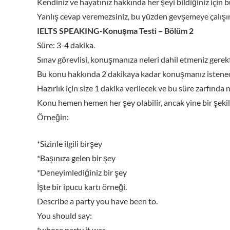
Kendiniz ve hayatınız hakkında her şeyi bildiğiniz için b
Yanlış cevap veremezsiniz, bu yüzden gevşemeye çalışın
IELTS SPEAKING-Konuşma Testi – Bölüm 2
Süre: 3-4 dakika.
Sınav görevlisi, konuşmanıza neleri dahil etmeniz gerekti
Bu konu hakkında 2 dakikaya kadar konuşmanız istenecek
Hazırlık için size 1 dakika verilecek ve bu süre zarfında 
Konu hemen hemen her şey olabilir, ancak yine bir şekilde 
Örneğin:
*Sizinle ilgili birşey
*Başınıza gelen bir şey
*Deneyimlediğiniz bir şey
İşte bir ipucu kartı örneği.
Describe a party you have been to.
You should say:
*whose party it was