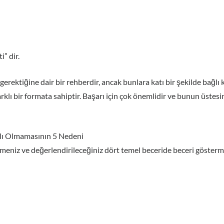
i” dir.
rektiğine dair bir rehberdir, ancak bunlara katı bir şekilde bağlı 
rklı bir formata sahiptir. Başarı için çok önemlidir ve bunun üstes
lı Olmamasının 5 Nedeni
abilmeniz ve değerlendirileceğiniz dört temel beceride beceri göster