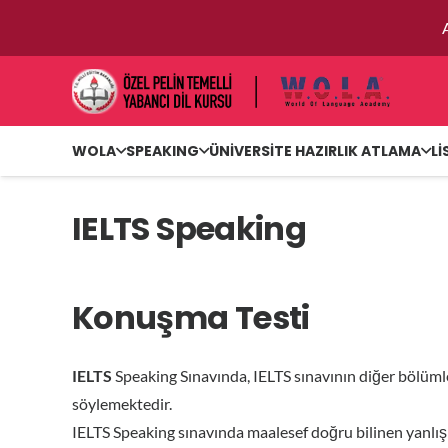
WOLA
SPEAKING
ÜNİVERSİTE HAZIRLIK ATLAMA
Lİ
IELTS Speaking
Konuşma Testi
IELTS
Speaking Sınavında, IELTS sınavının diğer bölüml
söylemektedir.
IELTS Speaking sınavında maalesef doğru bilinen yanlışl