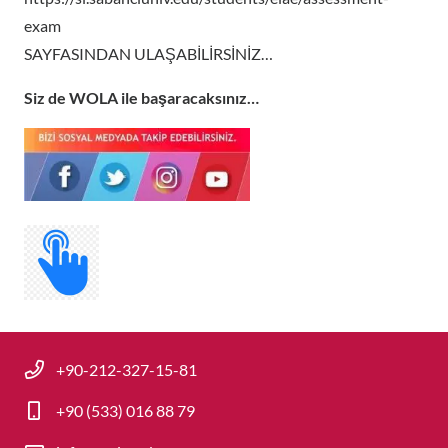
exam
SAYFASINDAN ULAŞABİLİRSİNİZ…
Siz de WOLA ile başaracaksınız…
+90-212-327-15-81
+90 (533) 016 88 79