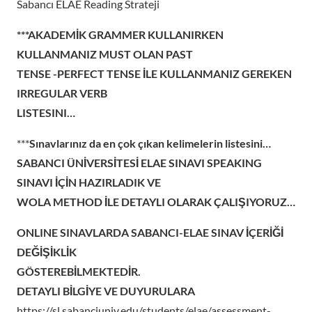
Sabancı ELAE Reading Strateji
***AKADEMİK GRAMMER KULLANIRKEN
KULLANMANIZ MUST OLAN PAST
TENSE -PERFECT TENSE İLE KULLANMANIZ GEREKEN
IRREGULAR VERB
LISTESINI…
***
Sınavlarınız da en çok çıkan kelimelerin listesini…
SABANCI ÜNİVERSİTESİ ELAE SINAVI SPEAKING
SINAVI İÇİN HAZIRLADIK VE
WOLA METHOD İLE DETAYLI OLARAK ÇALIŞIYORUZ…
ONLINE SINAVLARDA SABANCI-ELAE SINAV İÇERİĞİ
DEĞİŞİKLİK
GÖSTEREBİLMEKTEDİR.
DETAYLI BİLGİYE VE DUYURULARA
https://sl.sabanciuniv.edu/students/elae/assessment-