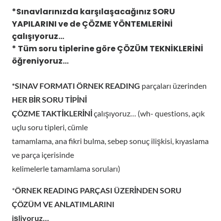
*Sınavlarınızda karşılaşacağınız
SORU
YAPILARINI ve de ÇÖZME YÖNTEMLERİNİ
çalışıyoruz…
* Tüm soru tiplerine göre
ÇÖZÜM TEKNİKLERİNİ
öğreniyoruz…
*SINAV FORMATI ÖRNEK READING
parçaları üzerinden
HER BİR SORU TİPİNİ
ÇÖZME TAKTİKLERİNİ
çalışıyoruz… (wh- questions, açık
uçlu soru tipleri, cümle
tamamlama, ana fikri bulma, sebep sonuç ilişkisi, kıyaslama
ve parça içerisinde
kelimelerle tamamlama soruları)
*
ÖRNEK READING PARÇASI ÜZERİNDEN SORU
ÇÖZÜM VE ANLATIMLARINI
işliyoruz…