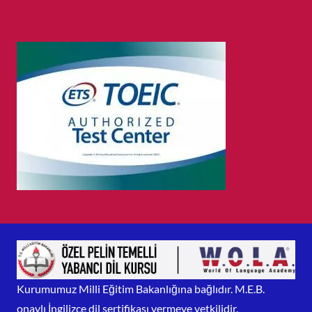
Kurumumuz Milli Eğitim Bakanlığına bağlıdır. M.E.B.
onaylı İngilizce dil sertifikası vermeye yetkilidir.