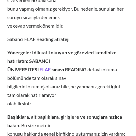
size verilen 60 dakikada
bunu yapmış olmanız gerekiyor. Bu nedenle, sunulan her
soruyu sırasıyla denemek
ve cevap vermek önemlidir.
Sabancı ELAE Reading Strateji
Yönergeleri dikkatli okuyun ve görevleri kendinize
hatırlatın
:
SABANCI
ÜNİVERSİTESİ
ELAE
sınavı READING
detaylı okuma
bölümünde tam olarak sınav
bilgilerini okumuş olsanız bile, ne yapmanız gerektiğini
tam olarak hatırlamıyor
olabilirsiniz.
Başlıklara, alt başlıklara, girişlere ve sonuçlara hızlıca
bakın
: Bu size metnin
konusu hakkında genel bir fikir oluşturmanız için yardımcı