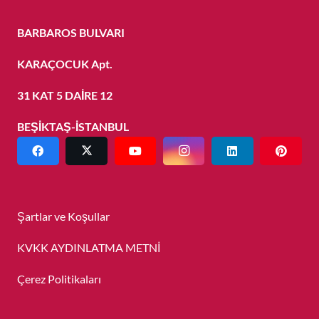
BARBAROS BULVARI
KARAÇOCUK Apt.
31 KAT 5 DAİRE 12
BEŞİKTAŞ-İSTANBUL
Şartlar ve Koşullar
KVKK AYDINLATMA METNİ
Çerez Politikaları