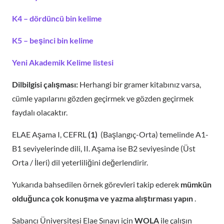
K4 – dördüncü bin kelime
K5 – beşinci bin kelime
Yeni Akademik Kelime listesi
Dilbilgisi çalışması:
Herhangi bir gramer kitabınız varsa,
cümle yapılarını gözden geçirmek ve gözden geçirmek
faydalı olacaktır.
ELAE Aşama I, CEFRL
(1)
(Başlangıç-Orta) temelinde A1-
B1 seviyelerinde dili, II. Aşama ise B2 seviyesinde (Üst
Orta / İleri) dil yeterliliğini değerlendirir.
Yukarıda bahsedilen örnek görevleri takip ederek
mümkün
olduğunca çok konuşma ve yazma alıştırması yapın
.
Sabancı Üniversitesi Elae Sınavı için
WOLA
ile çalışın