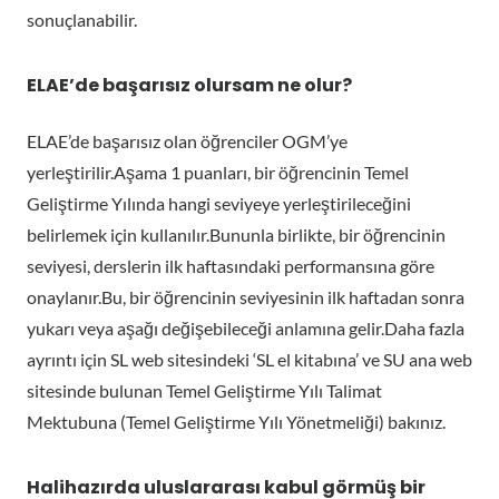
sonuçlanabilir.
ELAE’de başarısız olursam ne olur?
ELAE’de başarısız olan öğrenciler OGM’ye
yerleştirilir.Aşama 1 puanları, bir öğrencinin Temel
Geliştirme Yılında hangi seviyeye yerleştirileceğini
belirlemek için kullanılır.Bununla birlikte, bir öğrencinin
seviyesi, derslerin ilk haftasındaki performansına göre
onaylanır.Bu, bir öğrencinin seviyesinin ilk haftadan sonra
yukarı veya aşağı değişebileceği anlamına gelir.Daha fazla
ayrıntı için SL web sitesindeki ‘SL el kitabına’ ve SU ana web
sitesinde bulunan Temel Geliştirme Yılı Talimat
Mektubuna (Temel Geliştirme Yılı Yönetmeliği) bakınız.
Halihazırda uluslararası kabul görmüş bir