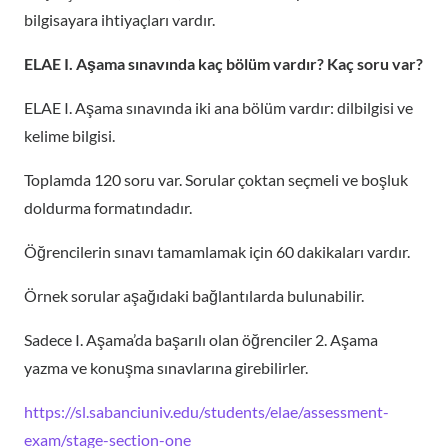
bilgisayara ihtiyaçları vardır.
ELAE I. Aşama sınavında kaç bölüm vardır? Kaç soru var?
ELAE I. Aşama sınavında iki ana bölüm vardır: dilbilgisi ve
kelime bilgisi.
Toplamda 120 soru var. Sorular çoktan seçmeli ve boşluk
doldurma formatındadır.
Öğrencilerin sınavı tamamlamak için 60 dakikaları vardır.
Örnek sorular aşağıdaki bağlantılarda bulunabilir.
Sadece I. Aşama’da başarılı olan öğrenciler 2. Aşama
yazma ve konuşma sınavlarına girebilirler.
https://sl.sabanciuniv.edu/students/elae/assessment-
exam/stage-section-one