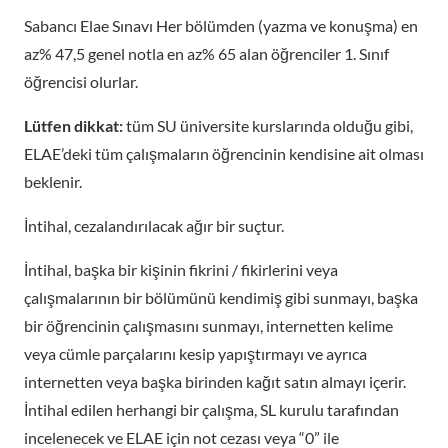
Sabancı Elae Sınavı Her bölümden (yazma ve konuşma) en
az% 47,5 genel notla en az% 65 alan öğrenciler 1. Sınıf
öğrencisi olurlar.
Lütfen dikkat:
tüm SU üniversite kurslarında olduğu gibi,
ELAE’deki tüm çalışmaların öğrencinin kendisine ait olması
beklenir.
İntihal, cezalandırılacak ağır bir suçtur.
İntihal, başka bir kişinin fikrini / fikirlerini veya
çalışmalarının bir bölümünü kendimiş gibi sunmayı, başka
bir öğrencinin çalışmasını sunmayı, internetten kelime
veya cümle parçalarını kesip yapıştırmayı ve ayrıca
internetten veya başka birinden kağıt satın almayı içerir.
İntihal edilen herhangi bir çalışma, SL kurulu tarafından
incelenecek ve ELAE için not cezası veya “0” ile