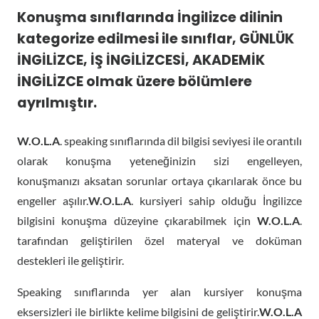
Konuşma sınıflarında İngilizce dilinin
kategorize edilmesi ile sınıflar,
GÜNLÜK
İNGİLİZCE
,
İŞ İNGİLİZCESİ
,
AKADEMİK
İNGİLİZCE
olmak üzere bölümlere
ayrılmıştır.
W.O.L.A
. speaking sınıflarında dil bilgisi seviyesi ile orantılı
olarak konuşma yeteneğinizin sizi engelleyen,
konuşmanızı aksatan sorunlar ortaya çıkarılarak önce bu
engeller aşılır.
W.O.L.A
. kursiyeri sahip olduğu İngilizce
bilgisini konuşma düzeyine çıkarabilmek için
W.O.L.A
.
tarafından geliştirilen özel materyal ve doküman
destekleri ile geliştirir.
Speaking sınıflarında yer alan kursiyer konuşma
eksersizleri ile birlikte kelime bilgisini de geliştirir.
W.O.L.A