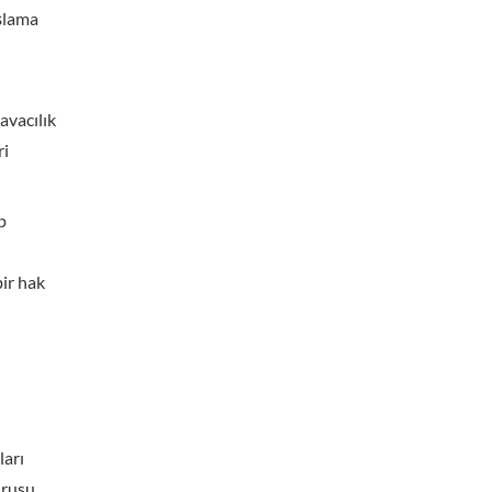
aşlama
avacılık
ri
p
ir hak
ları
urusu