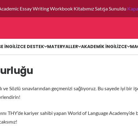
Academic Essay Writing Workbook Kitabımız Satışa Sunuldu
Kapa
SE İNGİLİZCE DESTEK
MATERYALLER
AKADEMİK İNGİLİZCE
MA
urluğu
 ve Sözlü sınavlarından geçmenizi sağlıyoruz. Bu sayede iyi bir iş
rlendirin!
nı THY’de kariyer sahibi yapan World of Language Academy’de bu 
caksınız!