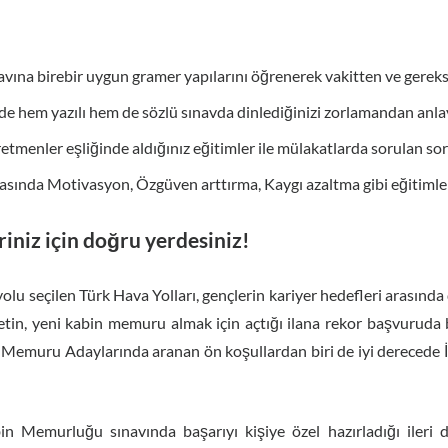
avına birebir uygun gramer yapılarını öğrenerek vakitten ve gerek
e hem yazılı hem de sözlü sınavda dinlediğinizi zorlamandan anla
tmenler eşliğinde aldığınız eğitimler ile mülakatlarda sorulan sor
asında Motivasyon, Özgüven arttırma, Kaygı azaltma gibi eğitimler
riniz için doğru yerdesiniz!
ayolu seçilen Türk Hava Yolları, gençlerin kariyer hedefleri arasında
etin, yeni kabin memuru almak için açtığı ilana rekor başvurud
emuru Adaylarında aranan ön koşullardan biri de iyi derecede İng
Memurluğu sınavında başarıyı kişiye özel hazırladığı ileri d