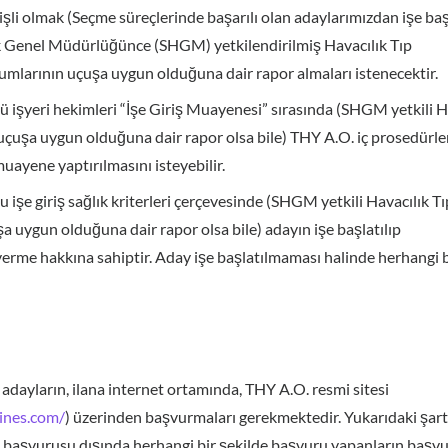
şli olmak (Seçme süreçlerinde başarılı olan adaylarımızdan işe b
k Genel Müdürlüğünce (SHGM) yetkilendirilmiş Havacılık Tıp
mlarının uçuşa uygun olduğuna dair rapor almaları istenecektir.
işyeri hekimleri “İşe Giriş Muayenesi” sırasında (SHGM yetkili H
çuşa uygun olduğuna dair rapor olsa bile) THY A.O. iç prosedürle
uayene yaptırılmasını isteyebilir.
 işe giriş sağlık kriterleri çerçevesinde (SHGM yetkili Havacılık Tı
 uygun olduğuna dair rapor olsa bile) adayın işe başlatılıp
erme hakkına sahiptir. Aday işe başlatılmaması halinde herhangi b
 adayların, ilana internet ortamında, THY A.O. resmi sitesi
lines.com/
) üzerinden başvurmaları gerekmektedir. Yukarıdaki şart
t başvurusu dışında herhangi bir şekilde başvuru yapanların başv