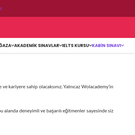
t
ĞAZA
AKADEMİK SINAVLAR
IELTS KURSU
KABIN SINAVI
e ve kariyere sahip olacaksınız. Yalnıcaz Wolacademy’in
alanda deneyimli ve başarılı eğitmenler sayesinde siz