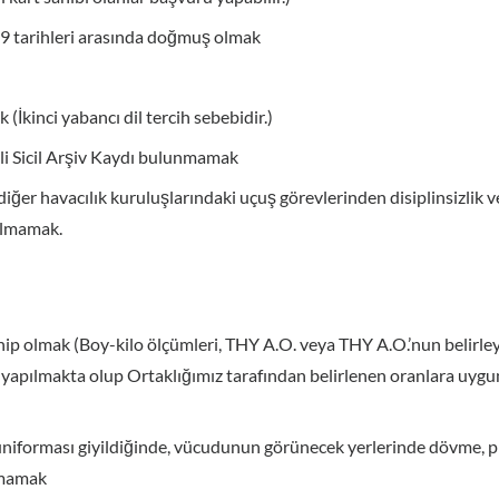
99
tarihleri arasında doğmuş olmak
k (İkinci yabancı dil tercih sebebidir.)
dli Sicil Arşiv Kaydı bulunmamak
ğer havacılık kuruluşlarındaki uçuş görevlerinden disiplinsizlik 
 olmamak.
ip olmak (Boy-kilo ölçümleri, THY A.O. veya THY A.O.’nun belirle
yapılmakta olup Ortaklığımız tarafından belirlenen oranlara uygu
forması giyildiğinde, vücudunun görünecek yerlerinde dövme, pi
unmamak