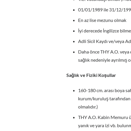
01/01/1989 ile 31/12/19
En az lise mezunu olmak
İyi derecede İngilizce bilme
Adli Sicil Kaydı ve/veya A
Daha önce THY A.O. veya di
sağlık nedeniyle ayrılmış
Sağlık ve Fiziki Koşullar
160-180 cm. arası boya sah
kurum/kuruluş tarafından 
olmalıdır.)
THY A.O. Kabin Memuru üni
yanık ve yara izi vb. bul