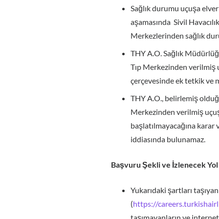
Sağlık durumu uçuşa elveri
aşamasında Sivil Havacılı
Merkezlerinden sağlık duru
THY A.O. Sağlık Müdürlüğü 
Tıp Merkezinden verilmiş u
çerçevesinde ek tetkik ve m
THY A.O., belirlemiş olduğu
Merkezinden verilmiş uçuşa
başlatılmayacağına karar v
iddiasında bulunamaz.
Başvuru Şekli ve İzlenecek Yol
Yukarıdaki şartları taşıyan
(
https://careers.turkishair
taşımayanların ve interne