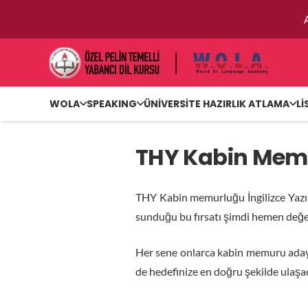
WOLA
SPEAKING
ÜNİVERSİTE HAZIRLIK ATLAMA
Lİ
THY Kabin Mem
THY Kabin memurluğu İngilizce Yazılı
sunduğu bu fırsatı şimdi hemen değe
Her sene onlarca kabin memuru adayı
de hedefinize en doğru şekilde ulaşa