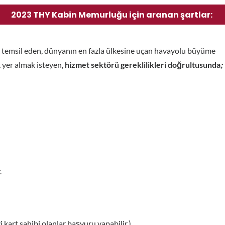
2023 THY Kabin Memurluğu için aranan şartlar:
 temsil eden, dünyanın en fazla ülkesine uçan havayolu büyüme
 yer almak isteyen,
hizmet sektörü gereklilikleri doğrultusunda
;
.
kart sahibi olanlar başvuru yapabilir.)