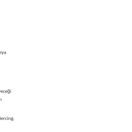
veya
yeceği
n
ercing,